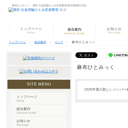
麻布ひとみっく - 港区 白金高輪ひとみ音楽教室(東京都港区白金)
トップページ
お知らせ
総合案内
Home
Message
General Guide
麻布ひとみっく
トップページ
＞
総合案内
＞
リンク
＞
麻布ひとみっく
SITE MENU
2026年度の新しいメンバ
トップページ
Home
総合案内
General Guide
お知らせ
Message