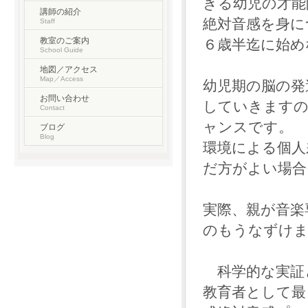
きる幼児の才能
講師の紹介
絶対音感を身に
Staff
教室のご案内
６歳半迄に始め
School Guide
地図／アクセス
Map／Access
幼児期の脳の発
お問い合わせ
していきますの
Contact
ャンスです。
ブログ
Blog
環境による個人
だ方がよい場合
実際、親が音楽
のもうなずけま
科学的な実証
教育者として最