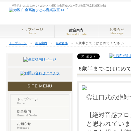
6歳半までにはじめてください - 港区 白金高輪ひとみ音楽教室(東京都港区白金)
トップページ
お知らせ
総合案内
Home
Message
General Guide
6歳半までにはじめてください
トップページ
＞
総合案内
＞
絶対音感
＞
6歳半までにはじめ
SITE MENU
◎江口式の絶対
トップページ
Home
総合案内
【絶対音感プロ
General Guide
と思われていま
お知らせ
Message